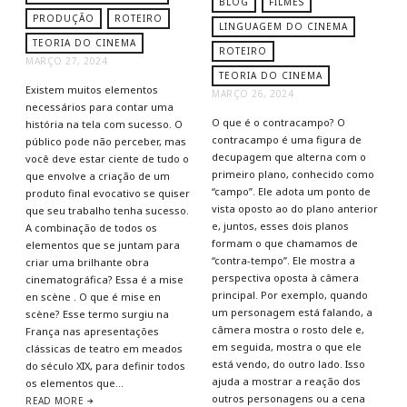
BLOG
FILMES
PRODUÇÃO
ROTEIRO
LINGUAGEM DO CINEMA
TEORIA DO CINEMA
ROTEIRO
MARÇO 27, 2024
TEORIA DO CINEMA
Existem muitos elementos
MARÇO 26, 2024
necessários para contar uma
O que é o contracampo? O
história na tela com sucesso. O
contracampo é uma figura de
público pode não perceber, mas
decupagem que alterna com o
você deve estar ciente de tudo o
primeiro plano, conhecido como
que envolve a criação de um
“campo”. Ele adota um ponto de
produto final evocativo se quiser
vista oposto ao do plano anterior
que seu trabalho tenha sucesso.
e, juntos, esses dois planos
A combinação de todos os
formam o que chamamos de
elementos que se juntam para
“contra-tempo”. Ele mostra a
criar uma brilhante obra
perspectiva oposta à câmera
cinematográfica? Essa é a mise
principal. Por exemplo, quando
en scène . O que é mise en
um personagem está falando, a
scène? Esse termo surgiu na
câmera mostra o rosto dele e,
França nas apresentações
em seguida, mostra o que ele
clássicas de teatro em meados
está vendo, do outro lado. Isso
do século XIX, para definir todos
ajuda a mostrar a reação dos
os elementos que…
outros personagens ou a cena
READ MORE