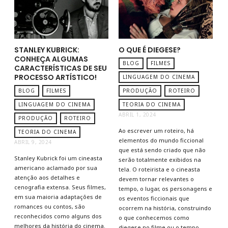
STANLEY KUBRICK:
O QUE É DIEGESE?
CONHEÇA ALGUMAS
BLOG
FILMES
CARACTERÍSTICAS DE SEU
PROCESSO ARTÍSTICO!
LINGUAGEM DO CINEMA
BLOG
FILMES
PRODUÇÃO
ROTEIRO
LINGUAGEM DO CINEMA
TEORIA DO CINEMA
ABRIL 1, 2024
PRODUÇÃO
ROTEIRO
Ao escrever um roteiro, há
TEORIA DO CINEMA
elementos do mundo ficcional
ABRIL 9, 2024
que está sendo criado que não
Stanley Kubrick foi um cineasta
serão totalmente exibidos na
americano aclamado por sua
tela. O roteirista e o cineasta
atenção aos detalhes e
devem tornar relevantes o
cenografia extensa. Seus filmes,
tempo, o lugar, os personagens e
em sua maioria adaptações de
os eventos ficcionais que
romances ou contos, são
ocorrem na história, construindo
reconhecidos como alguns dos
o que conhecemos como
melhores da história do cinema.
diegese no filme ou o tempo