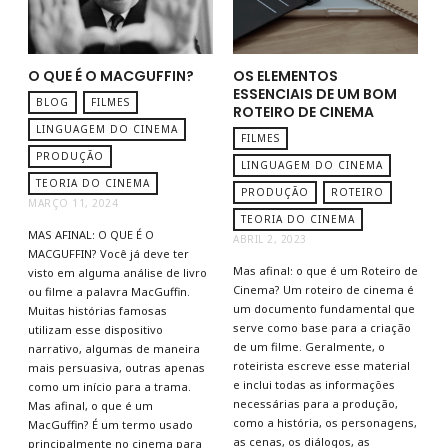
O QUE É O MACGUFFIN?
OS ELEMENTOS
ESSENCIAIS DE UM BOM
BLOG
FILMES
ROTEIRO DE CINEMA
LINGUAGEM DO CINEMA
FILMES
PRODUÇÃO
LINGUAGEM DO CINEMA
TEORIA DO CINEMA
PRODUÇÃO
ROTEIRO
MARÇO 11, 2024
TEORIA DO CINEMA
MAS AFINAL: O QUE É O
ABRIL 2, 2023
MACGUFFIN? Você já deve ter
Mas afinal: o que é um Roteiro de
visto em alguma análise de livro
Cinema? Um roteiro de cinema é
ou filme a palavra MacGuffin.
um documento fundamental que
Muitas histórias famosas
serve como base para a criação
utilizam esse dispositivo
de um filme. Geralmente, o
narrativo, algumas de maneira
roteirista escreve esse material
mais persuasiva, outras apenas
e inclui todas as informações
como um início para a trama.
necessárias para a produção,
Mas afinal, o que é um
como a história, os personagens,
MacGuffin? É um termo usado
as cenas, os diálogos, as
principalmente no cinema para