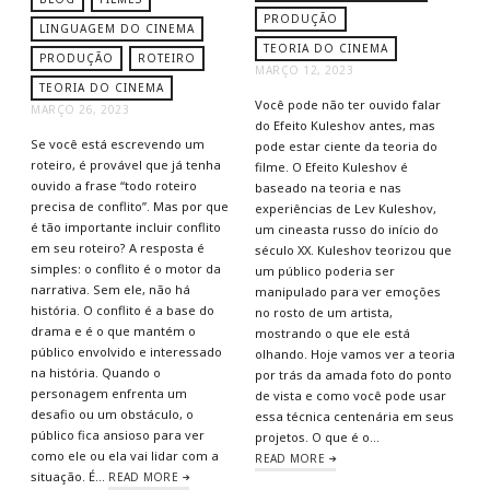
PRODUÇÃO
LINGUAGEM DO CINEMA
TEORIA DO CINEMA
PRODUÇÃO
ROTEIRO
MARÇO 12, 2023
TEORIA DO CINEMA
Você pode não ter ouvido falar
MARÇO 26, 2023
do Efeito Kuleshov antes, mas
Se você está escrevendo um
pode estar ciente da teoria do
roteiro, é provável que já tenha
filme. O Efeito Kuleshov é
ouvido a frase “todo roteiro
baseado na teoria e nas
precisa de conflito”. Mas por que
experiências de Lev Kuleshov,
é tão importante incluir conflito
um cineasta russo do início do
em seu roteiro? A resposta é
século XX. Kuleshov teorizou que
simples: o conflito é o motor da
um público poderia ser
narrativa. Sem ele, não há
manipulado para ver emoções
história. O conflito é a base do
no rosto de um artista,
drama e é o que mantém o
mostrando o que ele está
público envolvido e interessado
olhando. Hoje vamos ver a teoria
na história. Quando o
por trás da amada foto do ponto
personagem enfrenta um
de vista e como você pode usar
desafio ou um obstáculo, o
essa técnica centenária em seus
público fica ansioso para ver
projetos. O que é o…
como ele ou ela vai lidar com a
READ MORE
situação. É…
READ MORE