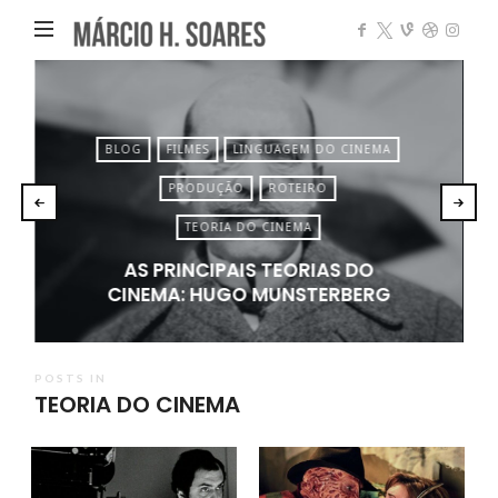
Márcio
Heleno
Soares
BLOG
FILMES
LINGUAGEM DO CINEMA
PRODUÇÃO
ROTEIRO
TEORIA DO CINEMA
AS PRINCIPAIS TEORIAS DO
CINEMA: HUGO MUNSTERBERG
POSTS IN
TEORIA DO CINEMA