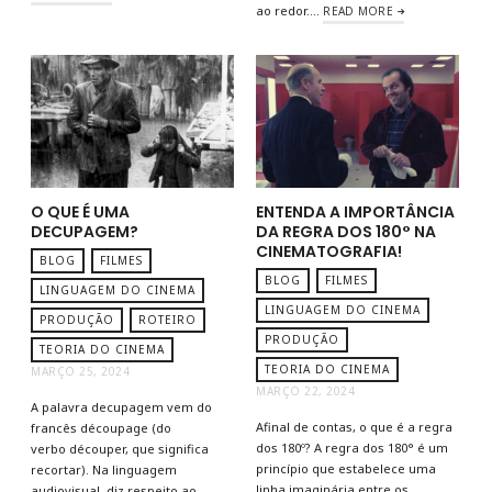
ao redor….
READ MORE
O QUE É UMA
ENTENDA A IMPORTÂNCIA
DECUPAGEM?
DA REGRA DOS 180° NA
CINEMATOGRAFIA!
BLOG
FILMES
BLOG
FILMES
LINGUAGEM DO CINEMA
LINGUAGEM DO CINEMA
PRODUÇÃO
ROTEIRO
PRODUÇÃO
TEORIA DO CINEMA
TEORIA DO CINEMA
MARÇO 25, 2024
MARÇO 22, 2024
A palavra decupagem vem do
Afinal de contas, o que é a regra
francês découpage (do
dos 180º? A regra dos 180° é um
verbo découper, que significa
princípio que estabelece uma
recortar). Na linguagem
linha imaginária entre os
audiovisual, diz respeito ao