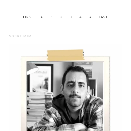
FIRST
1
2
3
4
LAST
SOBRE MIM