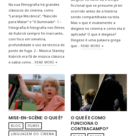
Na sua filmografia há grandes
ficcional que se presume já ter
clássicos do cinema, como
ocorrido antes de a história
“Laranja Mecânica”, “Nascido
sendo compartilhada na tela.
para Matar” e “O Iluminado”. 1 –
Mas o que é exatamente a
Fotografia A fotografia nos filmes
diegese no cinema e como ela é
de Kubrick sempre foi marcante,
aplicada? O que é diegese?
com foco em simetria,
Diegese é uma palavra grega
profundidade e uso da técnica do
que…
READ MORE
ponto de fuga. 2 – Música Stanley
Kubrick era fã de música clássica
e sabia como…
READ MORE
MISE-EN-SCÈNE: O QUE É?
O QUE É E COMO
FUNCIONA O
BLOG
FILMES
CONTRACAMPO?
LINGUAGEM DO CINEMA