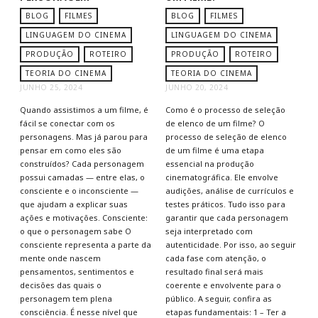
BLOG
FILMES
BLOG
FILMES
LINGUAGEM DO CINEMA
LINGUAGEM DO CINEMA
PRODUÇÃO
ROTEIRO
PRODUÇÃO
ROTEIRO
TEORIA DO CINEMA
TEORIA DO CINEMA
JUNHO 25, 2024
JUNHO 20, 2024
Quando assistimos a um filme, é
Como é o processo de seleção
fácil se conectar com os
de elenco de um filme? O
personagens. Mas já parou para
processo de seleção de elenco
pensar em como eles são
de um filme é uma etapa
construídos? Cada personagem
essencial na produção
possui camadas — entre elas, o
cinematográfica. Ele envolve
consciente e o inconsciente —
audições, análise de currículos e
que ajudam a explicar suas
testes práticos. Tudo isso para
ações e motivações. Consciente:
garantir que cada personagem
o que o personagem sabe O
seja interpretado com
consciente representa a parte da
autenticidade. Por isso, ao seguir
mente onde nascem
cada fase com atenção, o
pensamentos, sentimentos e
resultado final será mais
decisões das quais o
coerente e envolvente para o
personagem tem plena
público. A seguir, confira as
consciência. É nesse nível que
etapas fundamentais: 1 – Ter a