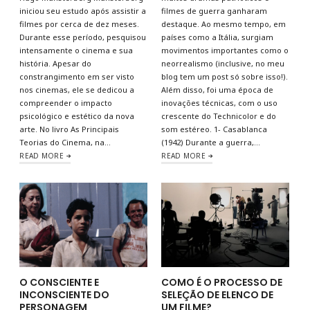
iniciou seu estudo após assistir a
filmes de guerra ganharam
filmes por cerca de dez meses.
destaque. Ao mesmo tempo, em
Durante esse período, pesquisou
países como a Itália, surgiam
intensamente o cinema e sua
movimentos importantes como o
história. Apesar do
neorrealismo (inclusive, no meu
constrangimento em ser visto
blog tem um post só sobre isso!).
nos cinemas, ele se dedicou a
Além disso, foi uma época de
compreender o impacto
inovações técnicas, com o uso
psicológico e estético da nova
crescente do Technicolor e do
arte. No livro As Principais
som estéreo. 1- Casablanca
Teorias do Cinema, na…
(1942) Durante a guerra,…
READ MORE
READ MORE
O CONSCIENTE E
COMO É O PROCESSO DE
INCONSCIENTE DO
SELEÇÃO DE ELENCO DE
PERSONAGEM
UM FILME?