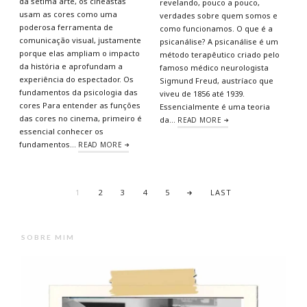
da sétima arte, os cineastas
revelando, pouco a pouco,
usam as cores como uma
verdades sobre quem somos e
poderosa ferramenta de
como funcionamos. O que é a
comunicação visual, justamente
psicanálise? A psicanálise é um
porque elas ampliam o impacto
método terapêutico criado pelo
da história e aprofundam a
famoso médico neurologista
experiência do espectador. Os
Sigmund Freud, austríaco que
fundamentos da psicologia das
viveu de 1856 até 1939.
cores Para entender as funções
Essencialmente é uma teoria
das cores no cinema, primeiro é
da…
READ MORE
essencial conhecer os
fundamentos…
READ MORE
1
2
3
4
5
LAST
SOBRE MIM