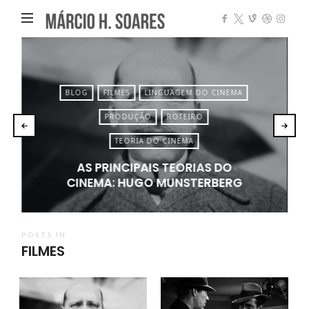
Márcio
Heleno
Soares
BLOG
FILMES
LINGUAGEM DO CINEMA
PRODUÇÃO
ROTEIRO
TEORIA DO CINEMA
AS PRINCIPAIS TEORIAS DO
CINEMA: HUGO MUNSTERBERG
POSTS IN
FILMES