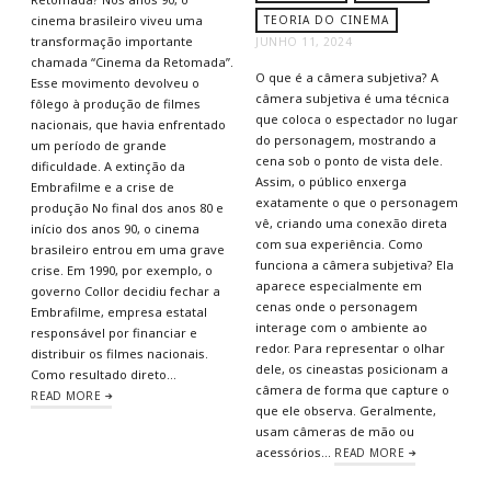
cinema brasileiro viveu uma
TEORIA DO CINEMA
transformação importante
JUNHO 11, 2024
chamada “Cinema da Retomada”.
O que é a câmera subjetiva? A
Esse movimento devolveu o
câmera subjetiva é uma técnica
fôlego à produção de filmes
que coloca o espectador no lugar
nacionais, que havia enfrentado
do personagem, mostrando a
um período de grande
cena sob o ponto de vista dele.
dificuldade. A extinção da
Assim, o público enxerga
Embrafilme e a crise de
exatamente o que o personagem
produção No final dos anos 80 e
vê, criando uma conexão direta
início dos anos 90, o cinema
com sua experiência. Como
brasileiro entrou em uma grave
funciona a câmera subjetiva? Ela
crise. Em 1990, por exemplo, o
aparece especialmente em
governo Collor decidiu fechar a
cenas onde o personagem
Embrafilme, empresa estatal
interage com o ambiente ao
responsável por financiar e
redor. Para representar o olhar
distribuir os filmes nacionais.
dele, os cineastas posicionam a
Como resultado direto…
câmera de forma que capture o
READ MORE
que ele observa. Geralmente,
usam câmeras de mão ou
acessórios…
READ MORE