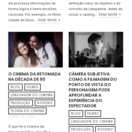
ele processa informações de
definição clara do objetivo e do
forma lógica e toma decisões
conceito da campanha: Antes de
racionais. Por exemplo, no filme
iniciar o casting,…
READ MORE
Cidade de Deus,…
READ MORE
O CINEMA DA RETOMADA
CÂMERA SUBJETIVA:
NA DÉCADA DE 90
COMO A FILMAGEM DO
PONTO DE VISTA DO
BLOG
FILMES
PERSONAGEM PODE
APROFUNDAR A
LINGUAGEM DO CINEMA
EXPERIÊNCIA DO
PRODUÇÃO
ROTEIRO
ESPECTADOR
TEORIA DO CINEMA
BLOG
FILMES
JUNHO 18, 2024
LINGUAGEM DO CINEMA
O que foi o Cinema da
PRODUÇÃO
ROTEIRO
Retomada? Nos anos 90, o