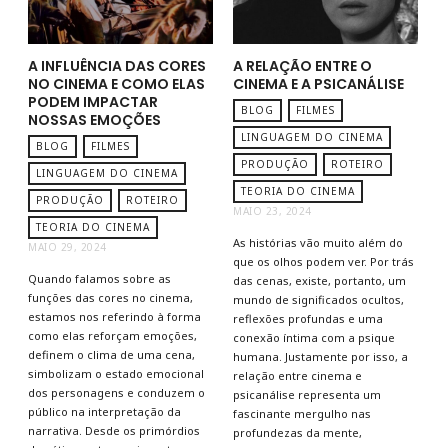
A INFLUÊNCIA DAS CORES
A RELAÇÃO ENTRE O
NO CINEMA E COMO ELAS
CINEMA E A PSICANÁLISE
PODEM IMPACTAR
BLOG
FILMES
NOSSAS EMOÇÕES
LINGUAGEM DO CINEMA
BLOG
FILMES
PRODUÇÃO
ROTEIRO
LINGUAGEM DO CINEMA
TEORIA DO CINEMA
PRODUÇÃO
ROTEIRO
MAIO 23, 2024
TEORIA DO CINEMA
As histórias vão muito além do
MAIO 29, 2024
que os olhos podem ver. Por trás
Quando falamos sobre as
das cenas, existe, portanto, um
funções das cores no cinema,
mundo de significados ocultos,
estamos nos referindo à forma
reflexões profundas e uma
como elas reforçam emoções,
conexão íntima com a psique
definem o clima de uma cena,
humana. Justamente por isso, a
simbolizam o estado emocional
relação entre cinema e
dos personagens e conduzem o
psicanálise representa um
público na interpretação da
fascinante mergulho nas
narrativa. Desde os primórdios
profundezas da mente,