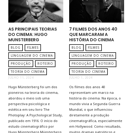
AS PRINCIPAIS TEORIAS
7 FILMES DOS ANOS 40
DO CINEMA: HUGO
QUE MARCARAM A
MUNSTERBERG
HISTÓRIA DO CINEMA
BLOG
FILMES
BLOG
FILMES
LINGUAGEM DO CINEMA
LINGUAGEM DO CINEMA
PRODUÇÃO
ROTEIRO
PRODUÇÃO
ROTEIRO
TEORIA DO CINEMA
TEORIA DO CINEMA
JULHO 11, 2024
JULHO 1, 2024
Hugo Münsterberg foi um dos
Os filmes dos anos 40
pioneiros na teoria do cinema,
representam um marco na
abordou o meio sob uma
história do cinema. Na época, o
perspectiva psicológica e
mundo vivia a Segunda Guerra
estética em seu livro The
Mundial, o que influenciou
Photoplay: A Psychological Study,
diretamente a produção
publicado em 1916. O início do
cinematográfica, especialmente
estudo cinematográfico por
em Hollywood. Como resultado,
Hugo Münsterberg Münsterberg
muitos dramas patrióticos e