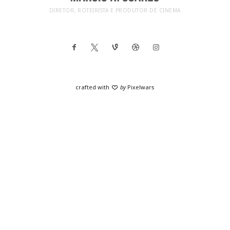
DIRETOR, ROTEIRISTA E PRODUTOR DE CINEMA
crafted with
by
Pixelwars
SHARE THIS SELECTION
Tweet