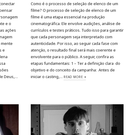
 conectar
Como é o processo de seleção de elenco de um
 pensar
filme? O processo de seleção de elenco de um
ersonagem
filme é uma etapa essencial na produção
te e o
cinematográfica. Ele envolve audições, análise de
uas ações
currículos e testes práticos. Tudo isso para garantir
sonagem
que cada personagem seja interpretado com
a mente
autenticidade. Por isso, ao seguir cada fase com
s e
atenção, o resultado final será mais coerente e
lena
envolvente para o público. A seguir, confira as
ssa
etapas fundamentais: 1 – Ter a definição clara do
isões
objetivo e do conceito da campanha: Antes de
 de Deus,…
iniciar o casting,…
READ MORE