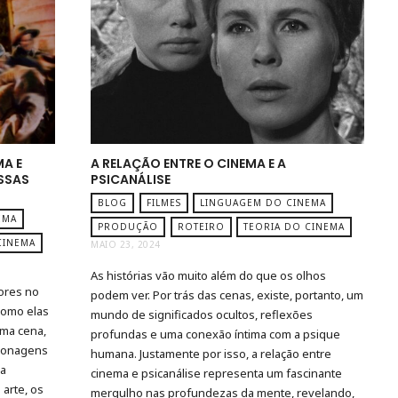
MA E
A RELAÇÃO ENTRE O CINEMA E A
SSAS
PSICANÁLISE
BLOG
FILMES
LINGUAGEM DO CINEMA
EMA
PRODUÇÃO
ROTEIRO
TEORIA DO CINEMA
CINEMA
MAIO 23, 2024
As histórias vão muito além do que os olhos
ores no
podem ver. Por trás das cenas, existe, portanto, um
como elas
mundo de significados ocultos, reflexões
uma cena,
profundas e uma conexão íntima com a psique
rsonagens
humana. Justamente por isso, a relação entre
da
cinema e psicanálise representa um fascinante
 arte, os
mergulho nas profundezas da mente, revelando,