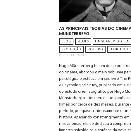
AS PRINCIPAIS TEORIAS DO CINEM
MUNSTERBERG
BLOG
FILMES
LINGUAGEM DO CIN
PRODUÇÃO
ROTEIRO
TEORIA DO 
JULHO 11, 2024
Hugo Münsterberg foi um dos pioneiros 
do cinema, abordou o meio sob uma per
psicológica e estética em seu livro The 
A Psychological Study, publicado em 1916.
do estudo cinematográfico por Hugo Mü
Münsterberg iniciou seu estudo após ass
filmes por cerca de dez meses. Durante
período, pesquisou intensamente o cin
história. Apesar do constrangimento em 
nos cinemas, ele se dedicou a compreen
impacto psicológico e estético da nova ar