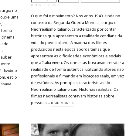
JUNHO 3, 2024
surgiu no
O que foi o movimento? Nos anos 1940, ainda no
trouxe uma
contexto da Segunda Guerra Mundial, surgiu o
e,
Neorrealismo italiano, caracterizado por contar
e forma
histórias que apresentam a realidade cotidiana da
m cinema
vida do povo italiano. A maioria dos filmes
ajado.
produzidos nesta época aborda temas que
 a
apresentam as dificuldades econômicas e sociais
Glauber
que a Itália viveu. Os cineastas buscavam retratar a
luente
realidade de forma autêntica, utilizando atores não
 dividido
profissionais e filmando em locações reais, em vez
om, estilo
de estúdios. As principais características do
passava…
Neorrealismo italiano são: Histórias realistas: Os
filmes neorrealistas contavam histórias sobre
pessoas…
READ MORE