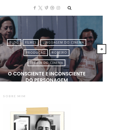
BLOG
FILMES
LINGUAGEM DO CINEMA
BLO
PRODUÇÃO
ROTEIRO
TEORIA DO CINEMA
O CONSCIENTE E INCONSCIENTE
COMO
DO PERSONAGEM
SOBRE MIM