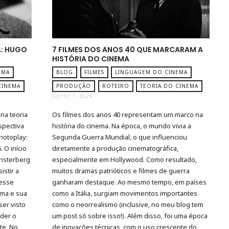
A: HUGO
7 FILMES DOS ANOS 40 QUE MARCARAM A
HISTÓRIA DO CINEMA
EMA
BLOG
FILMES
LINGUAGEM DO CINEMA
CINEMA
PRODUÇÃO
ROTEIRO
TEORIA DO CINEMA
JULHO 1, 2024
na teoria
Os filmes dos anos 40 representam um marco na
spectiva
história do cinema. Na época, o mundo vivia a
Photoplay:
Segunda Guerra Mundial, o que influenciou
 O início
diretamente a produção cinematográfica,
nsterberg
especialmente em Hollywood. Como resultado,
istir a
muitos dramas patrióticos e filmes de guerra
 esse
ganharam destaque. Ao mesmo tempo, em países
ema e sua
como a Itália, surgiam movimentos importantes
ser visto
como o neorrealismo (inclusive, no meu blog tem
der o
um post só sobre isso!). Além disso, foi uma época
te. No
de inovações técnicas, com o uso crescente do