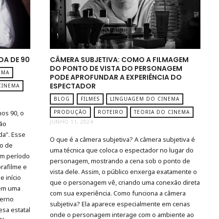
DA DE 90
CÂMERA SUBJETIVA: COMO A FILMAGEM
DO PONTO DE VISTA DO PERSONAGEM
EMA
PODE APROFUNDAR A EXPERIÊNCIA DO
ESPECTADOR
CINEMA
BLOG
FILMES
LINGUAGEM DO CINEMA
os 90, o
PRODUÇÃO
ROTEIRO
TEORIA DO CINEMA
JUNHO 11, 2024
ção
a”. Esse
O que é a câmera subjetiva? A câmera subjetiva é
o de
uma técnica que coloca o espectador no lugar do
um período
personagem, mostrando a cena sob o ponto de
rafilme e
vista dele. Assim, o público enxerga exatamente o
e início
que o personagem vê, criando uma conexão direta
 em uma
com sua experiência. Como funciona a câmera
verno
subjetiva? Ela aparece especialmente em cenas
esa estatal
onde o personagem interage com o ambiente ao