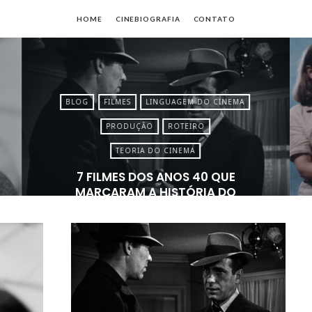
io
HOME
CINEBIOGRAFIA
CONTATO
no
es
BLOG
FILMES
LINGUAGEM DO CINEMA
PRODUÇÃO
ROTEIRO
TEORIA DO CINEMA
7 FILMES DOS ANOS 40 QUE
MARCARAM A HISTÓRIA DO
CINEMA