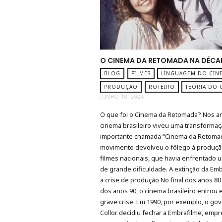
O CINEMA DA RETOMADA NA DÉCA
BLOG
FILMES
LINGUAGEM DO CIN
PRODUÇÃO
ROTEIRO
TEORIA DO 
JUNHO 18, 2024
O que foi o Cinema da Retomada? Nos an
cinema brasileiro viveu uma transforma
importante chamada “Cinema da Retomad
movimento devolveu o fôlego à produçã
filmes nacionais, que havia enfrentado 
de grande dificuldade. A extinção da Emb
a crise de produção No final dos anos 80 
dos anos 90, o cinema brasileiro entrou
grave crise. Em 1990, por exemplo, o go
Collor decidiu fechar a Embrafilme, empr