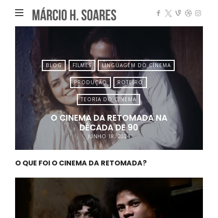
Márcio
Heleno
Soares
BLOG
FILMES
LINGUAGEM DO CINEMA
PRODUÇÃO
ROTEIRO
TEORIA DO CINEMA
O CINEMA DA RETOMADA NA
DÉCADA DE 90
JUNHO 18, 2024
O QUE FOI O CINEMA DA RETOMADA?