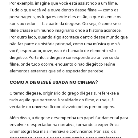
Por exemplo, imagine que você está assistindo a um filme.
Tudo o que você vê e ouve dentro desse filme — como os
personagens, os lugares onde eles estão, o que dizem e os
sons ao redor — faz parte da diegese. Ou seja, é como se o
filme criasse um mundo imaginário onde a história acontece.
Por outro lado, quando algo acontece dentro desse mundo que
não faz parte da história principal, como uma música que só
você, espectador, ouve, isso é chamado de elemento não
diegético. Portanto, a diegese corresponde ao universo do
filme, onde tudo ocorre, enquanto o não diegético reúne
elementos externos que só o espectador percebe.
COMO A DIEGESE É USADA NO CINEMA?
O termo diegese, originário do grego diègèsis, refere-se a
tudo aquilo que pertence à realidade do filme, ou seja, à
verdade do universo ficcional vivido pelos personagens.
Além disso, a diegese desempenha um papel fundamental para
envolver o espectador na narrativa, tornando a experiência
cinematográfica mais imersiva e convincente. Por isso, os
cineastas utilizam a diegese para estabelecer a ambientação,