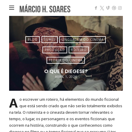
Márcio
Heleno
Soares
BLOG
FILMES
LINGUAGEM DO CINEMA
PRODUÇÃO
ROTEIRO
TEORIA DO CINEMA
O QUE É DIEGESE?
ABRIL 1, 2024
A
o escrever um roteiro, há elementos do mundo ficcional
que está sendo criado que não serão totalmente exibidos
na tela. O roteirista e o cineasta devem tornar relevantes o
tempo, o lugar, os personagens e os eventos ficcionais que
ocorrem na história, construindo o que conhecemos como
diegese no filme ou o tempo ficcional que se presume já ter