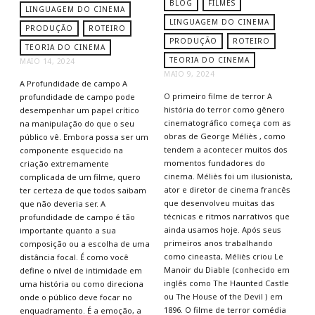
BLOG
FILMES
LINGUAGEM DO CINEMA
LINGUAGEM DO CINEMA
PRODUÇÃO
ROTEIRO
PRODUÇÃO
ROTEIRO
TEORIA DO CINEMA
TEORIA DO CINEMA
MAIO 14, 2024
MAIO 9, 2024
A Profundidade de campo A
O primeiro filme de terror A
profundidade de campo pode
história do terror como gênero
desempenhar um papel crítico
cinematográfico começa com as
na manipulação do que o seu
obras de George Méliès , como
público vê. Embora possa ser um
tendem a acontecer muitos dos
componente esquecido na
momentos fundadores do
criação extremamente
cinema. Méliès foi um ilusionista,
complicada de um filme, quero
ator e diretor de cinema francês
ter certeza de que todos saibam
que desenvolveu muitas das
que não deveria ser. A
técnicas e ritmos narrativos que
profundidade de campo é tão
ainda usamos hoje. Após seus
importante quanto a sua
primeiros anos trabalhando
composição ou a escolha de uma
como cineasta, Méliès criou Le
distância focal. É como você
Manoir du Diable (conhecido em
define o nível de intimidade em
inglês como The Haunted Castle
uma história ou como direciona
ou The House of the Devil ) em
onde o público deve focar no
1896. O filme de terror comédia
enquadramento. É a emoção, a