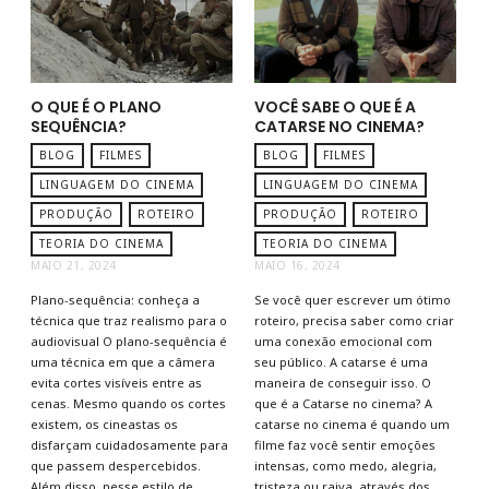
O QUE É O PLANO
VOCÊ SABE O QUE É A
SEQUÊNCIA?
CATARSE NO CINEMA?
BLOG
FILMES
BLOG
FILMES
LINGUAGEM DO CINEMA
LINGUAGEM DO CINEMA
PRODUÇÃO
ROTEIRO
PRODUÇÃO
ROTEIRO
TEORIA DO CINEMA
TEORIA DO CINEMA
MAIO 21, 2024
MAIO 16, 2024
Plano-sequência: conheça a
Se você quer escrever um ótimo
técnica que traz realismo para o
roteiro, precisa saber como criar
audiovisual O plano-sequência é
uma conexão emocional com
uma técnica em que a câmera
seu público. A catarse é uma
evita cortes visíveis entre as
maneira de conseguir isso. O
cenas. Mesmo quando os cortes
que é a Catarse no cinema? A
existem, os cineastas os
catarse no cinema é quando um
disfarçam cuidadosamente para
filme faz você sentir emoções
que passem despercebidos.
intensas, como medo, alegria,
Além disso, nesse estilo de
tristeza ou raiva, através dos