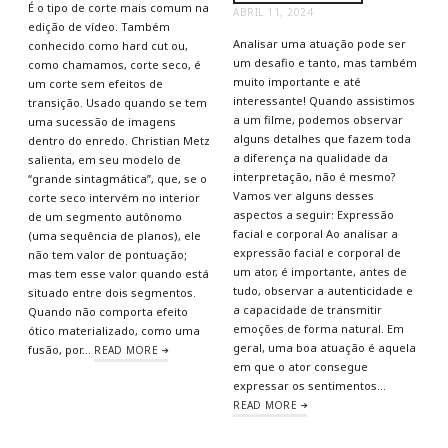
É o tipo de corte mais comum na
ABRIL 11, 2024
edição de vídeo. Também
Analisar uma atuação pode ser
conhecido como hard cut ou,
um desafio e tanto, mas também
como chamamos, corte seco, é
muito importante e até
um corte sem efeitos de
interessante! Quando assistimos
transição. Usado quando se tem
a um filme, podemos observar
uma sucessão de imagens
alguns detalhes que fazem toda
dentro do enredo. Christian Metz
a diferença na qualidade da
salienta, em seu modelo de
interpretação, não é mesmo?
“grande sintagmática”, que, se o
Vamos ver alguns desses
corte seco intervém no interior
aspectos a seguir: Expressão
de um segmento autônomo
facial e corporal Ao analisar a
(uma sequência de planos), ele
expressão facial e corporal de
não tem valor de pontuação;
um ator, é importante, antes de
mas tem esse valor quando está
tudo, observar a autenticidade e
situado entre dois segmentos.
a capacidade de transmitir
Quando não comporta efeito
emoções de forma natural. Em
ótico materializado, como uma
geral, uma boa atuação é aquela
fusão, por…
READ MORE
em que o ator consegue
expressar os sentimentos…
READ MORE