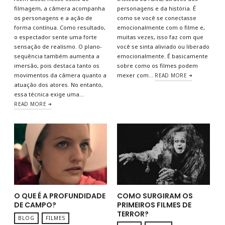
filmagem, a câmera acompanha
personagens e da história. É
os personagens e a ação de
como se você se conectasse
forma contínua. Como resultado,
emocionalmente com o filme e,
o espectador sente uma forte
muitas vezes, isso faz com que
sensação de realismo. O plano-
você se sinta aliviado ou liberado
sequência também aumenta a
emocionalmente. É basicamente
imersão, pois destaca tanto os
sobre como os filmes podem
movimentos da câmera quanto a
mexer com…
READ MORE
atuação dos atores. No entanto,
essa técnica exige uma…
READ MORE
O QUE É A PROFUNDIDADE
COMO SURGIRAM OS
DE CAMPO?
PRIMEIROS FILMES DE
TERROR?
BLOG
FILMES