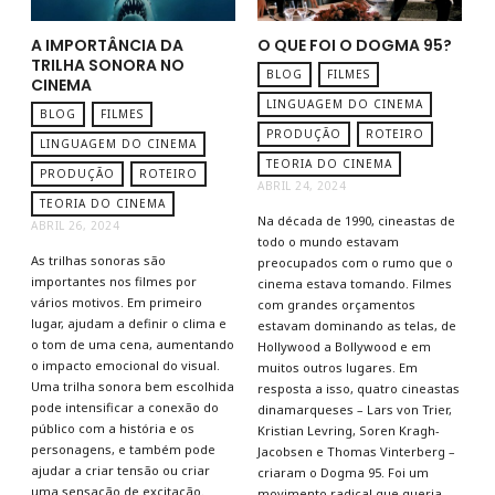
A IMPORTÂNCIA DA
O QUE FOI O DOGMA 95?
TRILHA SONORA NO
BLOG
FILMES
CINEMA
LINGUAGEM DO CINEMA
BLOG
FILMES
PRODUÇÃO
ROTEIRO
LINGUAGEM DO CINEMA
TEORIA DO CINEMA
PRODUÇÃO
ROTEIRO
ABRIL 24, 2024
TEORIA DO CINEMA
Na década de 1990, cineastas de
ABRIL 26, 2024
todo o mundo estavam
As trilhas sonoras são
preocupados com o rumo que o
importantes nos filmes por
cinema estava tomando. Filmes
vários motivos. Em primeiro
com grandes orçamentos
lugar, ajudam a definir o clima e
estavam dominando as telas, de
o tom de uma cena, aumentando
Hollywood a Bollywood e em
o impacto emocional do visual.
muitos outros lugares. Em
Uma trilha sonora bem escolhida
resposta a isso, quatro cineastas
pode intensificar a conexão do
dinamarqueses – Lars von Trier,
público com a história e os
Kristian Levring, Soren Kragh-
personagens, e também pode
Jacobsen e Thomas Vinterberg –
ajudar a criar tensão ou criar
criaram o Dogma 95. Foi um
uma sensação de excitação.
movimento radical que queria