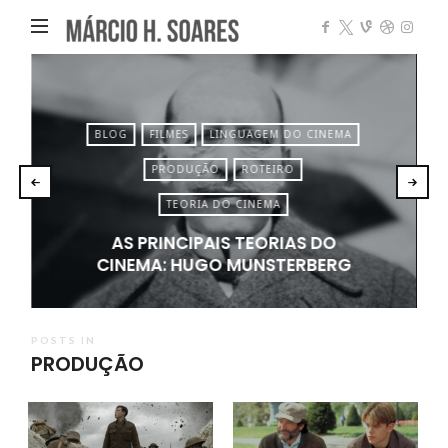
Márcio
Heleno
Soares
BLOG
FILMES
LINGUAGEM DO CINEMA
PRODUÇÃO
ROTEIRO
TEORIA DO CINEMA
AS PRINCIPAIS TEORIAS DO
CINEMA: HUGO MUNSTERBERG
POSTS IN
PRODUÇÃO