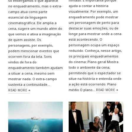
filmado. É importante porque
só enxergamos o que aparece
ajuda a contar a história
no enquadramento, mas o extra-
visualmente. Por exemplo, um
campo atua como parte
enquadramento pode mostrar
essencial da linguagem
um personagem de perto para
cinematográfica. Ele amplia a
destacar suas emoções, ou de
cena, sugere um mundo além do
longe para mostrar onde a cena
que vemos e ativa a imaginação
está acontecendo. O
de quem assiste. Os
personagem ocupa um espaço
personagens, por exemplo,
reduzido. Conheça, nesse artigo,
podem mencionar eventos que
os principais enquadramentos
ocorrem fora da tela. Sons
do cinema: Plano geral Mostra
vindos de fora do
todo o ambiente da cena,
enquadramento também ajudam
permitindo que o espectador se
a situar a cena, mesmo sem
situe na história e entenda onde
mostrar nada. O extra-campo
a ação está ocorrendo. Plano
sustenta a continuidade…
médio O plano…
READ MORE
READ MORE