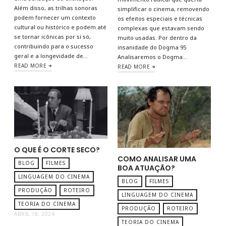
Além disso, as trilhas sonoras
simplificar o cinema, removendo
podem fornecer um contexto
os efeitos especiais e técnicas
cultural ou histórico e podem até
complexas que estavam sendo
se tornar icônicas por si só,
muito usadas. Por dentro da
contribuindo para o sucesso
insanidade do Dogma 95
geral e a longevidade de…
Analisaremos o Dogma…
READ MORE
READ MORE
O QUE É O CORTE SECO?
COMO ANALISAR UMA
BLOG
FILMES
BOA ATUAÇÃO?
LINGUAGEM DO CINEMA
BLOG
FILMES
PRODUÇÃO
ROTEIRO
LINGUAGEM DO CINEMA
TEORIA DO CINEMA
PRODUÇÃO
ROTEIRO
ABRIL 18, 2024
TEORIA DO CINEMA