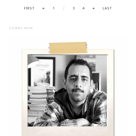
FIRST
1
2
3
4
LAST
SOBRE MIM