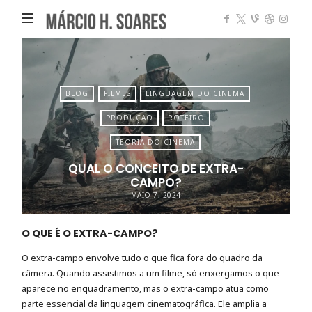
Márcio
Heleno
Soares
BLOG
FILMES
LINGUAGEM DO CINEMA
PRODUÇÃO
ROTEIRO
TEORIA DO CINEMA
QUAL O CONCEITO DE EXTRA-
CAMPO?
MAIO 7, 2024
O QUE É O EXTRA-CAMPO?
O extra-campo envolve tudo o que fica fora do quadro da
câmera. Quando assistimos a um filme, só enxergamos o que
aparece no enquadramento, mas o extra-campo atua como
parte essencial da linguagem cinematográfica. Ele amplia a