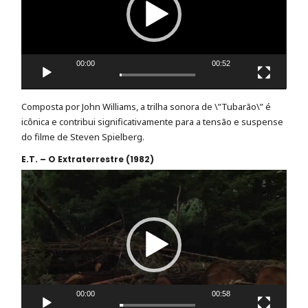
00:00
00:52
Composta por John Williams, a trilha sonora de \”Tubarão\” é
icônica e contribui significativamente para a tensão e suspense
do filme de Steven Spielberg.
E.T. – O Extraterrestre (1982)
Tocador
de
vídeo
00:00
00:58