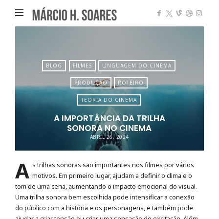
Márcio
Heleno
Soares
BLOG
FILMES
LINGUAGEM DO CINEMA
PRODUÇÃO
ROTEIRO
TEORIA DO CINEMA
A IMPORTÂNCIA DA TRILHA
SONORA NO CINEMA
ABRIL 26, 2024
A
s trilhas sonoras são importantes nos filmes por vários
motivos. Em primeiro lugar, ajudam a definir o clima e o
tom de uma cena, aumentando o impacto emocional do visual.
Uma trilha sonora bem escolhida pode intensificar a conexão
do público com a história e os personagens, e também pode
ajudar a criar tensão ou criar uma sensação de excitação. Além