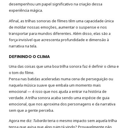
desempenhou um papel significativo na criação dessa
experiência mágica.
Afinal, as trilhas sonoras de filmes têm uma capacidade única
de moldar nossas emoções, aumentar o suspense e nos
transportar para mundos diferentes. Além disso, elas são a
força invisível que acrescenta profundidade e dimensão à
narrativa na tela.
DEFININDO O CLIMA
Uma das coisas que uma boa trilha sonora faz é definir o clima e
o tom do filme.
Pensa nas batidas aceleradas numa cena de perseguição ou
naquela música suave que embala um momento mais
emocional — é isso que nos ajuda a entrar na história de
verdade. A trilha sonora acaba sendo uma espécie de guia
emocional, que nos aproxima dos personagens e da narrativa
sem que a gente perceba.
Agora me diz:
Tubarão
teria o mesmo impacto sem aquela trilha
tensa que avisa que algo ruim tá vindo? Provavelmente não,