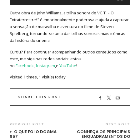
Outra obra de John Williams, a trilha sonora de \”E.T. – O
Extraterrestre\” é emocionalmente poderosa e ajuda a capturar
a sensação de maravilha e aventura do filme de Steven
Spielberg, tornando-se uma das trilhas sonoras mais icônicas
da história do cinema.
Curtiu? Para continuar acompanhando outros conteúdos como
este, me siga nas redes sociais: estou
no
Facebook
,
Instagram
,e
YouTube
!
Visited 1 times, 1 visit(s) today
SHARE THIS POST
PREVIOUS POST
NEXT POST
O QUE FOI O DOGMA
CONHEÇA OS PRINCIPAIS
95?
ENQUADRAMENTOS DO