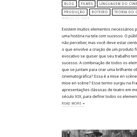
BLOG
FILMES
LINGUAGEM DO CIN
PRODUÇÃO
ROTEIRO
TEORIA DO 
MARÇO 27, 2024
Existem muitos elementos necessários p
uma história na tela com sucesso. O púb
não perceber, mas você deve estar cient
o que envolve a criação de um produto fi
evocativo se quiser que seu trabalho te
sucesso. A combinação de todos os ele
que se juntam para criar uma brilhante o
cinematográfica? Essa é a mise en scène
mise en scène? Esse termo surgiu na Fr
apresentações clássicas de teatro em 
século XIX, para definir todos os eleme
READ MORE