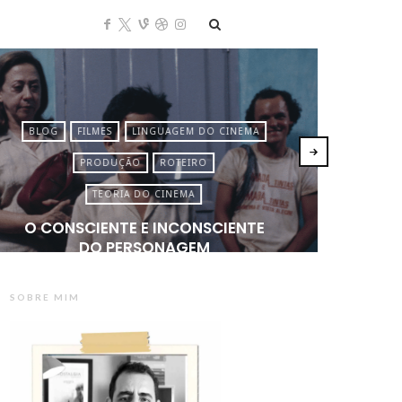
BLOG
FILMES
LINGUAGEM DO CINEMA
BLO
PRODUÇÃO
ROTEIRO
TEORIA DO CINEMA
O CONSCIENTE E INCONSCIENTE
COMO
DO PERSONAGEM
SOBRE MIM