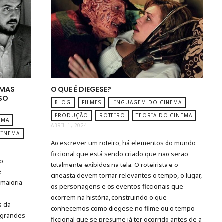
UMAS
O QUE É DIEGESE?
SSO
BLOG
FILMES
LINGUAGEM DO CINEMA
PRODUÇÃO
ROTEIRO
TEORIA DO CINEMA
EMA
ABRIL 1, 2024
CINEMA
Ao escrever um roteiro, há elementos do mundo
ficcional que está sendo criado que não serão
no
totalmente exibidos na tela. O roteirista e o
e
cineasta devem tornar relevantes o tempo, o lugar,
 maioria
os personagens e os eventos ficcionais que
ocorrem na história, construindo o que
s da
conhecemos como diegese no filme ou o tempo
á grandes
ficcional que se presume já ter ocorrido antes de a