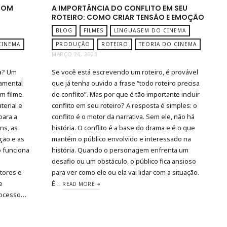
 BOM
A IMPORTÂNCIA DO CONFLITO EM SEU
ROTEIRO: COMO CRIAR TENSÃO E EMOÇÃO
BLOG
FILMES
LINGUAGEM DO CINEMA
CINEMA
PRODUÇÃO
ROTEIRO
TEORIA DO CINEMA
MARÇO 26, 2023
ma? Um
Se você está escrevendo um roteiro, é provável
amental
que já tenha ouvido a frase “todo roteiro precisa
m filme.
de conflito”. Mas por que é tão importante incluir
terial e
conflito em seu roteiro? A resposta é simples: o
para a
conflito é o motor da narrativa. Sem ele, não há
ns, as
história. O conflito é a base do drama e é o que
eção e as
mantém o público envolvido e interessado na
o funciona
história. Quando o personagem enfrenta um
desafio ou um obstáculo, o público fica ansioso
atores e
para ver como ele ou ela vai lidar com a situação.
e
É…
READ MORE
rocesso…