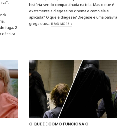
ica”,
história sendo compartilhada na tela. Mas o que é
–
exatamente a diegese no cinema e como ela é
rick
aplicada? O que é diegese? Diegese é uma palavra
ia,
grega que…
READ MORE
de fuga. 2
 clássica
O QUE É E COMO FUNCIONA O