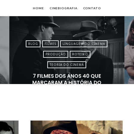
io
HOME
CINEBIOGRAFIA
CONTATO
no
es
BLOG
FILMES
LINGUAGEM DO CINEMA
PRODUÇÃO
ROTEIRO
TEORIA DO CINEMA
7 FILMES DOS ANOS 40 QUE
MARCARAM A HISTÓRIA DO
CINEMA