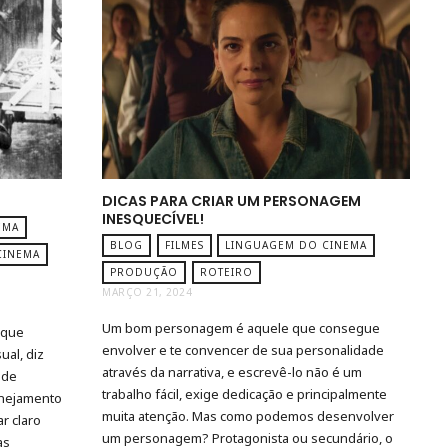
DICAS PARA CRIAR UM PERSONAGEM
INESQUECÍVEL!
EMA
BLOG
FILMES
LINGUAGEM DO CINEMA
CINEMA
PRODUÇÃO
ROTEIRO
MARÇO 21, 2024
Um bom personagem é aquele que consegue
 que
envolver e te convencer de sua personalidade
ual, diz
através da narrativa, e escrevê-lo não é um
 de
trabalho fácil, exige dedicação e principalmente
anejamento
muita atenção. Mas como podemos desenvolver
r claro
um personagem? Protagonista ou secundário, o
as