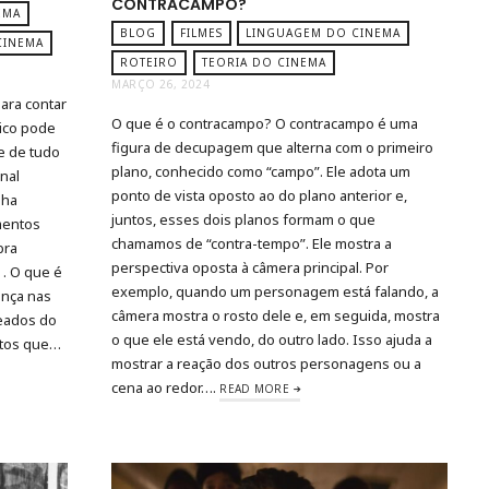
CONTRACAMPO?
EMA
BLOG
FILMES
LINGUAGEM DO CINEMA
CINEMA
ROTEIRO
TEORIA DO CINEMA
MARÇO 26, 2024
ara contar
O que é o contracampo? O contracampo é uma
lico pode
figura de decupagem que alterna com o primeiro
e de tudo
plano, conhecido como “campo”. Ele adota um
nal
ponto de vista oposto ao do plano anterior e,
nha
juntos, esses dois planos formam o que
mentos
chamamos de “contra-tempo”. Ele mostra a
bra
perspectiva oposta à câmera principal. Por
 . O que é
exemplo, quando um personagem está falando, a
ança nas
câmera mostra o rosto dele e, em seguida, mostra
meados do
o que ele está vendo, do outro lado. Isso ajuda a
ntos que…
mostrar a reação dos outros personagens ou a
cena ao redor….
READ MORE