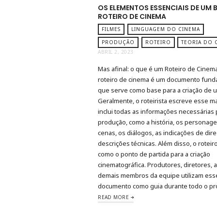
OS ELEMENTOS ESSENCIAIS DE UM
ROTEIRO DE CINEMA
FILMES
LINGUAGEM DO CINEMA
PRODUÇÃO
ROTEIRO
TEORIA DO 
ABRIL 2, 2023
Mas afinal: o que é um Roteiro de Cine
roteiro de cinema é um documento fund
que serve como base para a criação de u
Geralmente, o roteirista escreve esse ma
inclui todas as informações necessárias 
produção, como a história, os personage
cenas, os diálogos, as indicações de dir
descrições técnicas. Além disso, o roteir
como o ponto de partida para a criação
cinematográfica. Produtores, diretores, 
demais membros da equipe utilizam ess
documento como guia durante todo o p
READ MORE