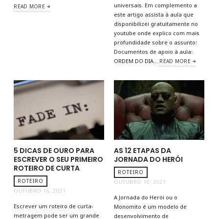
universais. Em complemento a
READ MORE
este artigo assista à aula que
disponibilizei gratuitamente no
youtube onde explico com mais
profundidade sobre o assunto:
Documentos de apoio à aula:
ORDEM DO DIA…
READ MORE
5 DICAS DE OURO PARA
AS 12 ETAPAS DA
ESCREVER O SEU PRIMEIRO
JORNADA DO HERÓI
ROTEIRO DE CURTA
ROTEIRO
ROTEIRO
OUTUBRO 10, 2021
OUTUBRO 16, 2021
A Jornada do Herói ou o
Escrever um roteiro de curta-
Monomito é um modelo de
metragem pode ser um grande
desenvolvimento de