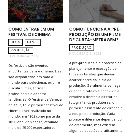
COMO ENTRAR EM UM
COMO FUNCIONA A PRÉ-
FESTIVAL DE CINEMA
PRODUÇÃO DE UM FILME
DE CURTA-METRAGEM?
BLOG
FILMES
PRODUÇÃO
PRODUÇÃO
NOVEMBRO 3, 2021
FEVEREIRO 4, 2022
A pré-produção é o processo de
Os festivais são eventos
planejamento e execução de
importantes para o cinema. Eles
todas as tarefas que devem
são organizados em todo o
ocorrer antes do início da
mundo para selecionar, exibir e
produção. Geralmente começa
discutir filmes, formar
quando o roteiro é concluído e
profissionais e apontar
envolve o diretor, o diretor de
tendências. O festival de Veneza,
fotografia, os produtores, o
na Itália, foi o primeiro festival de
primeiro assistente de direção e
cinema a ser realizado no
a equipe de produção. Cada
mundo, em 1932 como parte da
projeto é diferente dependendo
18ª Bienal de Veneza, atraindo
do orçamento, mas existem
mais de 25.000 espectadores.
algumas questões praticamente