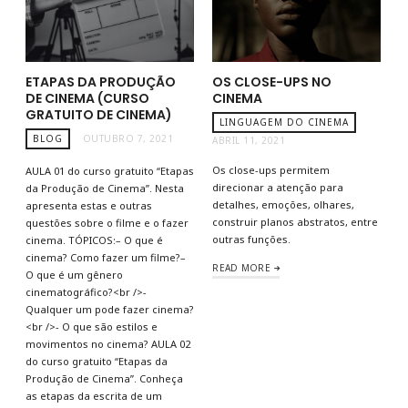
ETAPAS DA PRODUÇÃO
OS CLOSE-UPS NO
DE CINEMA (CURSO
CINEMA
GRATUITO DE CINEMA)
LINGUAGEM DO CINEMA
BLOG
OUTUBRO 7, 2021
ABRIL 11, 2021
Os close-ups permitem
AULA 01 do curso gratuito “Etapas
direcionar a atenção para
da Produção de Cinema”. Nesta
detalhes, emoções, olhares,
apresenta estas e outras
construir planos abstratos, entre
questões sobre o filme e o fazer
outras funções.
cinema. TÓPICOS:– O que é
cinema? Como fazer um filme?–
READ MORE
O que é um gênero
cinematográfico?<br />-
Qualquer um pode fazer cinema?
<br />- O que são estilos e
movimentos no cinema? AULA 02
do curso gratuito “Etapas da
Produção de Cinema”. Conheça
as etapas da escrita de um