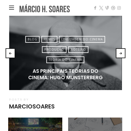
Márcio
Heleno
Soares
BLOG
FILMES
LINGUAGEM DO CINEMA
PRODUÇÃO
ROTEIRO
TEORIA DO CINEMA
AS PRINCIPAIS TEORIAS DO
CINEMA: HUGO MUNSTERBERG
POSTS BY
MARCIOSOARES