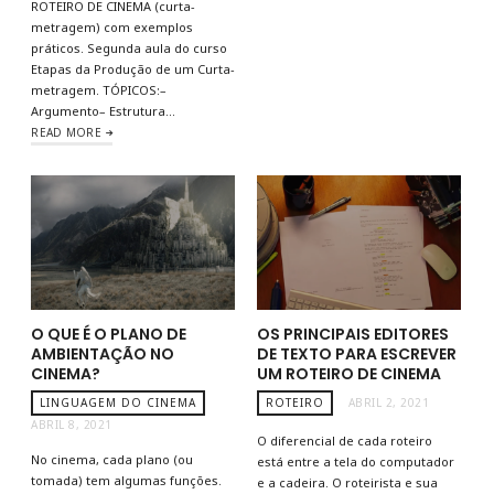
ROTEIRO DE CINEMA (curta-
metragem) com exemplos
práticos. Segunda aula do curso
Etapas da Produção de um Curta-
metragem. TÓPICOS:–
Argumento– Estrutura…
READ MORE
O QUE É O PLANO DE
OS PRINCIPAIS EDITORES
AMBIENTAÇÃO NO
DE TEXTO PARA ESCREVER
CINEMA?
UM ROTEIRO DE CINEMA
LINGUAGEM DO CINEMA
ROTEIRO
ABRIL 2, 2021
ABRIL 8, 2021
O diferencial de cada roteiro
No cinema, cada plano (ou
está entre a tela do computador
tomada) tem algumas funções.
e a cadeira. O roteirista e sua