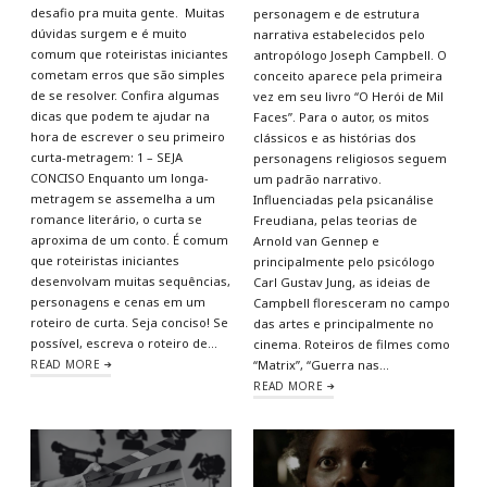
desafio pra muita gente. Muitas
personagem e de estrutura
dúvidas surgem e é muito
narrativa estabelecidos pelo
comum que roteiristas iniciantes
antropólogo Joseph Campbell. O
cometam erros que são simples
conceito aparece pela primeira
de se resolver. Confira algumas
vez em seu livro “O Herói de Mil
dicas que podem te ajudar na
Faces”. Para o autor, os mitos
hora de escrever o seu primeiro
clássicos e as histórias dos
curta-metragem: 1 – SEJA
personagens religiosos seguem
CONCISO Enquanto um longa-
um padrão narrativo.
metragem se assemelha a um
Influenciadas pela psicanálise
romance literário, o curta se
Freudiana, pelas teorias de
aproxima de um conto. É comum
Arnold van Gennep e
que roteiristas iniciantes
principalmente pelo psicólogo
desenvolvam muitas sequências,
Carl Gustav Jung, as ideias de
personagens e cenas em um
Campbell floresceram no campo
roteiro de curta. Seja conciso! Se
das artes e principalmente no
possível, escreva o roteiro de…
cinema. Roteiros de filmes como
READ MORE
“Matrix”, “Guerra nas…
READ MORE