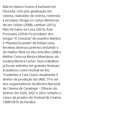
Márcio Heleno Soares é bacharel em
Filosofia, com pós-graduação em
cinema, realizador de cinema, roteirista
e produtor. Dirigiu os curtas Memórias
de um Celular (2008), Lambari (2012),
Não Há Gatos na Casa (2013), Azul
Prussiano (2016). Foi produtor dos
longas “O Cineasta” de Leandro Martins
e “Planeta Escarlate” de Dellani Lima.
Recebeu diversos prêmios incluindo o
de melhor filme no Vivo Arte.Mov 2008 e
Melhor Curta na Mostra Municípios do
Goiânia Mostra Curtas. Seus trabalhos
já foram exibidos em grandes festivais
brasileiros como Festival do Rio,
Tiradentes e Cine Ceará. Atualmente é
diretor de produção da UNEC TV e um
dos organizadores da Mostra Nacional
de Cinema de Caratinga – Olhares do
Interior. Em 2020, 2021 e 2022 compôs o
corpo de jurados do Festival de Cinema
CINEFORTE da Paraíba.