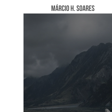
Márc
Hele
Soar