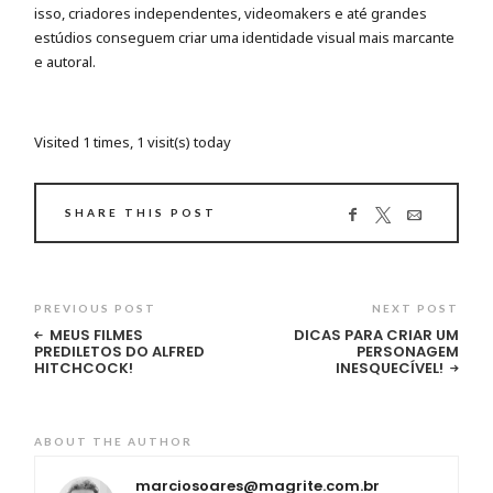
isso, criadores independentes, videomakers e até grandes
estúdios conseguem criar uma identidade visual mais marcante
e autoral.
Visited 1 times, 1 visit(s) today
SHARE THIS POST
PREVIOUS POST
NEXT POST
MEUS FILMES
DICAS PARA CRIAR UM
PREDILETOS DO ALFRED
PERSONAGEM
HITCHCOCK!
INESQUECÍVEL!
ABOUT THE AUTHOR
marciosoares@magrite.com.br