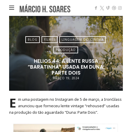
Márcio
Heleno
Soares
BLOG
FILMES
LINGUAGEM DO CINEMA
PRODUÇÃO
HELIOS 44: A LENTE RUSSA
“BARATINHA” USADA EM DUNA:
PARTE DOIS
MARÇO 19, 2024
E
m uma postagem no Instagram de 5 de março, a
IronGlass
anunciou que forneceu lente vintage “rehoused” usadas
na produção do tão aguardado
“Duna: Parte Dois”
.