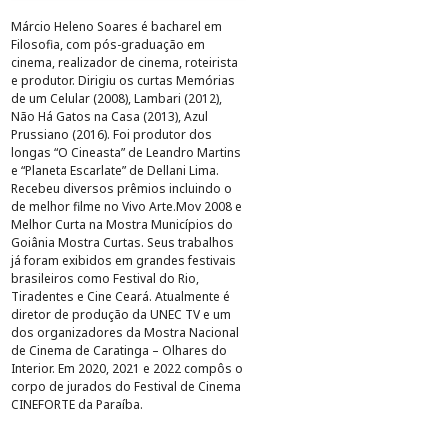
Márcio Heleno Soares é bacharel em
Filosofia, com pós-graduação em
cinema, realizador de cinema, roteirista
e produtor. Dirigiu os curtas Memórias
de um Celular (2008), Lambari (2012),
Não Há Gatos na Casa (2013), Azul
Prussiano (2016). Foi produtor dos
longas “O Cineasta” de Leandro Martins
e “Planeta Escarlate” de Dellani Lima.
Recebeu diversos prêmios incluindo o
de melhor filme no Vivo Arte.Mov 2008 e
Melhor Curta na Mostra Municípios do
Goiânia Mostra Curtas. Seus trabalhos
já foram exibidos em grandes festivais
brasileiros como Festival do Rio,
Tiradentes e Cine Ceará. Atualmente é
diretor de produção da UNEC TV e um
dos organizadores da Mostra Nacional
de Cinema de Caratinga – Olhares do
Interior. Em 2020, 2021 e 2022 compôs o
corpo de jurados do Festival de Cinema
CINEFORTE da Paraíba.