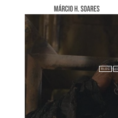
Márc
Hele
Soar
BLOG
F