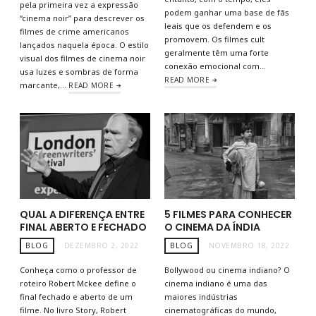
pela primeira vez a expressão
podem ganhar uma base de fãs
“cinema noir” para descrever os
leais que os defendem e os
filmes de crime americanos
promovem. Os filmes cult
lançados naquela época. O estilo
geralmente têm uma forte
visual dos filmes de cinema noir
conexão emocional com…
usa luzes e sombras de forma
READ MORE
marcante,…
READ MORE
QUAL A DIFERENÇA ENTRE
5 FILMES PARA CONHECER
FINAL ABERTO E FECHADO
O CINEMA DA ÍNDIA
BLOG
DEZEMBRO 2, 2022
BLOG
NOVEMBRO 18, 2022
Conheça como o professor de
Bollywood ou cinema indiano? O
roteiro Robert Mckee define o
cinema indiano é uma das
final fechado e aberto de um
maiores indústrias
filme. No livro Story, Robert
cinematográficas do mundo,