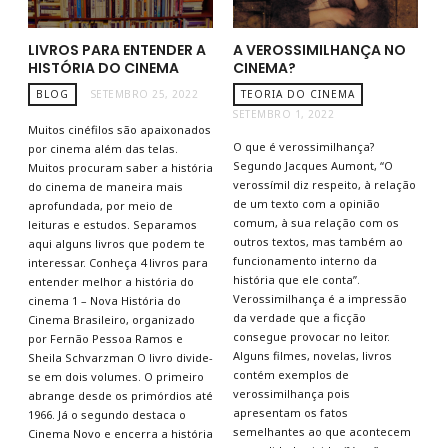
LIVROS PARA ENTENDER A
A VEROSSIMILHANÇA NO
HISTÓRIA DO CINEMA
CINEMA?
BLOG
SETEMBRO 25, 2022
TEORIA DO CINEMA
SETEMBRO 1, 2022
Muitos cinéfilos são apaixonados
O que é verossimilhança?
por cinema além das telas.
Segundo Jacques Aumont, “O
Muitos procuram saber a história
verossímil diz respeito, à relação
do cinema de maneira mais
de um texto com a opinião
aprofundada, por meio de
comum, à sua relação com os
leituras e estudos. Separamos
outros textos, mas também ao
aqui alguns livros que podem te
funcionamento interno da
interessar. Conheça 4 livros para
história que ele conta”.
entender melhor a história do
Verossimilhança é a impressão
cinema 1 – Nova História do
da verdade que a ficção
Cinema Brasileiro, organizado
consegue provocar no leitor.
por Fernão Pessoa Ramos e
Alguns filmes, novelas, livros
Sheila Schvarzman O livro divide-
contém exemplos de
se em dois volumes. O primeiro
verossimilhança pois
abrange desde os primórdios até
apresentam os fatos
1966. Já o segundo destaca o
semelhantes ao que acontecem
Cinema Novo e encerra a história