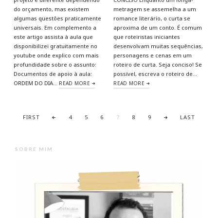
do orçamento, mas existem
metragem se assemelha a um
algumas questões praticamente
romance literário, o curta se
universais. Em complemento a
aproxima de um conto. É comum
este artigo assista à aula que
que roteiristas iniciantes
disponibilizei gratuitamente no
desenvolvam muitas sequências,
youtube onde explico com mais
personagens e cenas em um
profundidade sobre o assunto:
roteiro de curta. Seja conciso! Se
Documentos de apoio à aula:
possível, escreva o roteiro de…
ORDEM DO DIA…
READ MORE
READ MORE
FIRST
4
5
6
7
8
9
LAST
SOBRE MIM