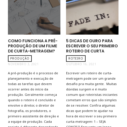
COMO FUNCIONA A PRÉ-
5 DICAS DE OURO PARA
PRODUÇÃO DE UM FILME
ESCREVER O SEU PRIMEIRO
DE CURTA-METRAGEM?
ROTEIRO DE CURTA
PRODUÇÃO
ROTEIRO
NOVEMBRO 3, 2021
OUTUBRO 16, 2021
A pré-produção é o processo de
Escrever um roteiro de curta-
planejamento e execução de
metragem pode ser um grande
todas as tarefas que devem
desafio pra muita gente. Muitas
ocorrer antes do início da
dúvidas surgem e é muito
produção. Geralmente começa
comum que roteiristas iniciantes
quando o roteiro é concluído e
cometam erros que são simples
envolve o diretor, o diretor de
de se resolver. Confira algumas
fotografia, os produtores, o
dicas que podem te ajudar na
primeiro assistente de direção e
hora de escrever o seu primeiro
a equipe de produção. Cada
curta-metragem: 1 – SEJA
projeto é diferente dependendo
CONCISO Enquanto um longa-