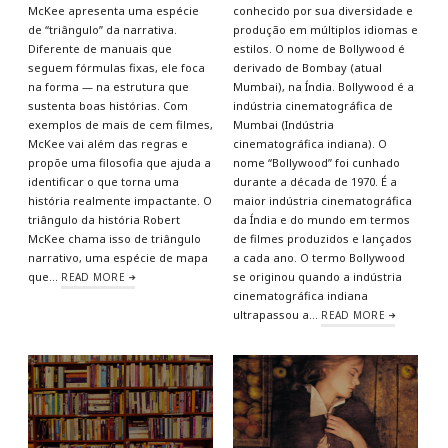
McKee apresenta uma espécie
conhecido por sua diversidade e
de “triângulo” da narrativa.
produção em múltiplos idiomas e
Diferente de manuais que
estilos. O nome de Bollywood é
seguem fórmulas fixas, ele foca
derivado de Bombay (atual
na forma — na estrutura que
Mumbai), na Índia. Bollywood é a
sustenta boas histórias. Com
indústria cinematográfica de
exemplos de mais de cem filmes,
Mumbai (Indústria
McKee vai além das regras e
cinematográfica indiana). O
propõe uma filosofia que ajuda a
nome “Bollywood” foi cunhado
identificar o que torna uma
durante a década de 1970. É a
história realmente impactante. O
maior indústria cinematográfica
triângulo da história Robert
da Índia e do mundo em termos
McKee chama isso de triângulo
de filmes produzidos e lançados
narrativo, uma espécie de mapa
a cada ano. O termo Bollywood
que…
se originou quando a indústria
READ MORE
cinematográfica indiana
ultrapassou a…
READ MORE