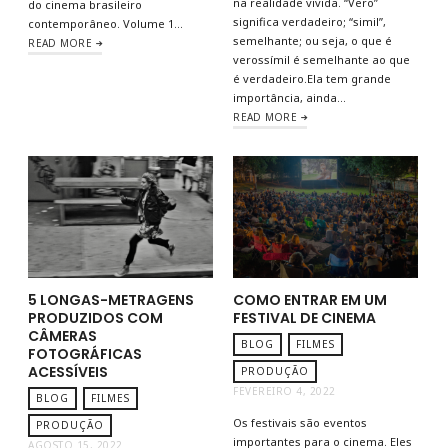
na realidade vivida. “Vero”
do cinema brasileiro
significa verdadeiro; “simil”,
contemporâneo. Volume 1…
semelhante; ou seja, o que é
READ MORE
verossímil é semelhante ao que
é verdadeiro.Ela tem grande
importância, ainda…
READ MORE
5 LONGAS-METRAGENS
COMO ENTRAR EM UM
PRODUZIDOS COM
FESTIVAL DE CINEMA
CÂMERAS
BLOG
FILMES
FOTOGRÁFICAS
ACESSÍVEIS
PRODUÇÃO
FEVEREIRO 4, 2022
BLOG
FILMES
Os festivais são eventos
PRODUÇÃO
importantes para o cinema. Eles
AGOSTO 15, 2022