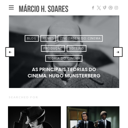
Márcio
Heleno
Soares
BLOG
FILMES
LINGUAGEM DO CINEMA
PRODUÇÃO
ROTEIRO
TEORIA DO CINEMA
AS PRINCIPAIS TEORIAS DO
CINEMA: HUGO MUNSTERBERG
SEARCHED FOR