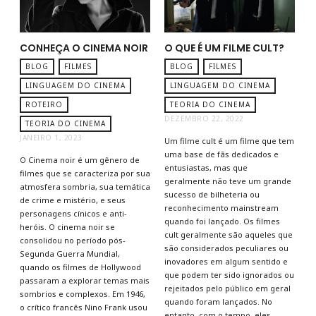
CONHEÇA O CINEMA NOIR
O QUE É UM FILME CULT?
BLOG
FILMES
BLOG
FILMES
LINGUAGEM DO CINEMA
LINGUAGEM DO CINEMA
ROTEIRO
TEORIA DO CINEMA
DEZEMBRO 22, 2022
TEORIA DO CINEMA
JANEIRO 1, 2023
Um filme cult é um filme que tem
uma base de fãs dedicados e
O Cinema noir é um gênero de
entusiastas, mas que
filmes que se caracteriza por sua
geralmente não teve um grande
atmosfera sombria, sua temática
sucesso de bilheteria ou
de crime e mistério, e seus
reconhecimento mainstream
personagens cínicos e anti-
quando foi lançado. Os filmes
heróis. O cinema noir se
cult geralmente são aqueles que
consolidou no período pós-
são considerados peculiares ou
Segunda Guerra Mundial,
inovadores em algum sentido e
quando os filmes de Hollywood
que podem ter sido ignorados ou
passaram a explorar temas mais
rejeitados pelo público em geral
sombrios e complexos. Em 1946,
quando foram lançados. No
o crítico francês Nino Frank usou
entanto, com o tempo, eles