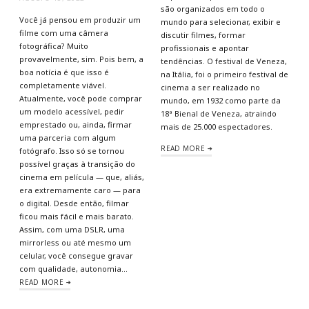
são organizados em todo o
Você já pensou em produzir um
mundo para selecionar, exibir e
filme com uma câmera
discutir filmes, formar
fotográfica? Muito
profissionais e apontar
provavelmente, sim. Pois bem, a
tendências. O festival de Veneza,
boa notícia é que isso é
na Itália, foi o primeiro festival de
completamente viável.
cinema a ser realizado no
Atualmente, você pode comprar
mundo, em 1932 como parte da
um modelo acessível, pedir
18ª Bienal de Veneza, atraindo
emprestado ou, ainda, firmar
mais de 25.000 espectadores.
uma parceria com algum
READ MORE
fotógrafo. Isso só se tornou
possível graças à transição do
cinema em película — que, aliás,
era extremamente caro — para
o digital. Desde então, filmar
ficou mais fácil e mais barato.
Assim, com uma DSLR, uma
mirrorless ou até mesmo um
celular, você consegue gravar
com qualidade, autonomia…
READ MORE