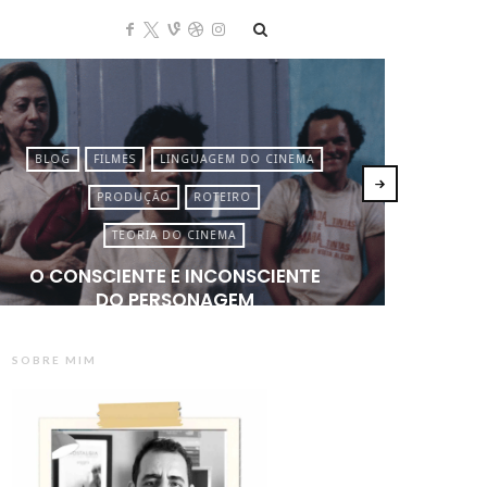
BLOG
FILMES
LINGUAGEM DO CINEMA
BLO
PRODUÇÃO
ROTEIRO
TEORIA DO CINEMA
O CONSCIENTE E INCONSCIENTE
COMO
DO PERSONAGEM
SOBRE MIM