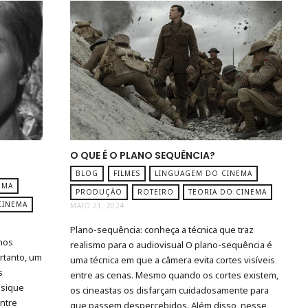
O QUE É O PLANO SEQUÊNCIA?
BLOG
FILMES
LINGUAGEM DO CINEMA
EMA
PRODUÇÃO
ROTEIRO
TEORIA DO CINEMA
CINEMA
MAIO 21, 2024
Plano-sequência: conheça a técnica que traz
lhos
realismo para o audiovisual O plano-sequência é
ortanto, um
uma técnica em que a câmera evita cortes visíveis
s
entre as cenas. Mesmo quando os cortes existem,
psique
os cineastas os disfarçam cuidadosamente para
entre
que passem despercebidos. Além disso, nesse