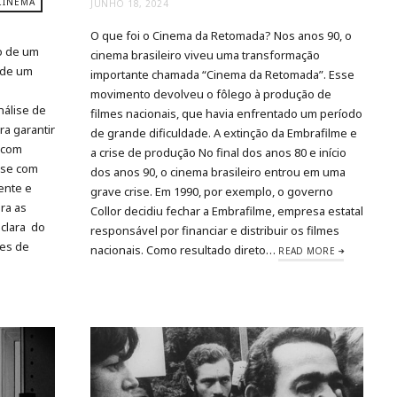
CINEMA
JUNHO 18, 2024
O que foi o Cinema da Retomada? Nos anos 90, o
o de um
cinema brasileiro viveu uma transformação
 de um
importante chamada “Cinema da Retomada”. Esse
o
movimento devolveu o fôlego à produção de
nálise de
filmes nacionais, que havia enfrentado um período
ra garantir
de grande dificuldade. A extinção da Embrafilme e
 com
a crise de produção No final dos anos 80 e início
fase com
dos anos 90, o cinema brasileiro entrou em uma
rente e
grave crise. Em 1990, por exemplo, o governo
ira as
Collor decidiu fechar a Embrafilme, empresa estatal
 clara do
responsável por financiar e distribuir os filmes
tes de
nacionais. Como resultado direto…
READ MORE