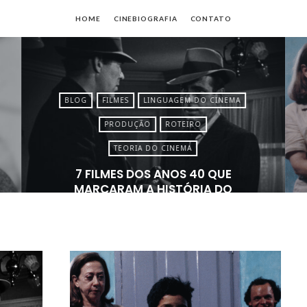
io
HOME
CINEBIOGRAFIA
CONTATO
no
es
BLOG
FILMES
LINGUAGEM DO CINEMA
PRODUÇÃO
ROTEIRO
TEORIA DO CINEMA
7 FILMES DOS ANOS 40 QUE
MARCARAM A HISTÓRIA DO
CINEMA