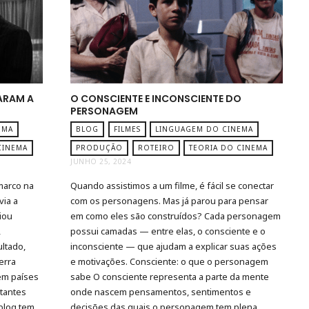
ARAM A
O CONSCIENTE E INCONSCIENTE DO
PERSONAGEM
EMA
BLOG
FILMES
LINGUAGEM DO CINEMA
CINEMA
PRODUÇÃO
ROTEIRO
TEORIA DO CINEMA
JUNHO 25, 2024
marco na
Quando assistimos a um filme, é fácil se conectar
via a
com os personagens. Mas já parou para pensar
iou
em como eles são construídos? Cada personagem
,
possui camadas — entre elas, o consciente e o
ltado,
inconsciente — que ajudam a explicar suas ações
erra
e motivações. Consciente: o que o personagem
em países
sabe O consciente representa a parte da mente
rtantes
onde nascem pensamentos, sentimentos e
blog tem
decisões das quais o personagem tem plena