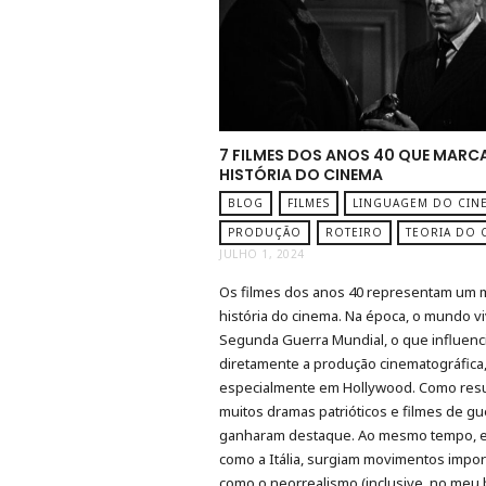
7 FILMES DOS ANOS 40 QUE MARC
HISTÓRIA DO CINEMA
BLOG
FILMES
LINGUAGEM DO CIN
PRODUÇÃO
ROTEIRO
TEORIA DO 
JULHO 1, 2024
Os filmes dos anos 40 representam um 
história do cinema. Na época, o mundo vi
Segunda Guerra Mundial, o que influenc
diretamente a produção cinematográfica
especialmente em Hollywood. Como resu
muitos dramas patrióticos e filmes de gu
ganharam destaque. Ao mesmo tempo, 
como a Itália, surgiam movimentos impo
como o neorrealismo (inclusive, no meu 