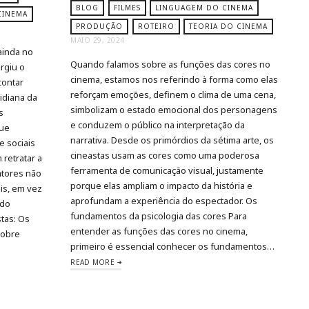
BLOG
FILMES
LINGUAGEM DO CINEMA
CINEMA
PRODUÇÃO
ROTEIRO
TEORIA DO CINEMA
MAIO 29, 2024
ainda no
Quando falamos sobre as funções das cores no
rgiu o
cinema, estamos nos referindo à forma como elas
contar
reforçam emoções, definem o clima de uma cena,
idiana da
simbolizam o estado emocional dos personagens
s
e conduzem o público na interpretação da
que
narrativa. Desde os primórdios da sétima arte, os
e sociais
cineastas usam as cores como uma poderosa
 retratar a
ferramenta de comunicação visual, justamente
 atores não
porque elas ampliam o impacto da história e
is, em vez
aprofundam a experiência do espectador. Os
 do
fundamentos da psicologia das cores Para
stas: Os
entender as funções das cores no cinema,
sobre
primeiro é essencial conhecer os fundamentos…
READ MORE