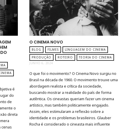
MAGEM
O CINEMA NOVO
GEM
BLOG
FILMES
LINGUAGEM DO CINEMA
 DO
PRODUÇÃO
ROTEIRO
TEORIA DO CINEMA
JUNHO 6, 2024
EMA
O que foi o movimento? O Cinema Novo surgiu no
CINEMA
Brasil na década de 1960. O movimento trouxe uma
abordagem realista e crítica da sociedade,
bjetiva é
buscando mostrar a realidade do país de forma
lugar do
autêntica. Os cineastas queriam fazer um cinema
onto de
artístico, mas também politicamente engajado.
tamente o
Assim, eles estimularam a reflexão sobre a
xão direta
identidade e os problemas brasileiros. Glauber
âmera
Rocha é considerado o cineasta mais influente
m cenas